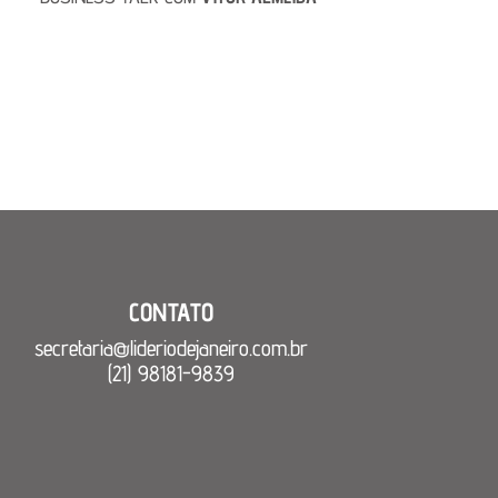
CONTATO
secretaria@lideriodejaneiro.
com.br
(21) 98181-9839