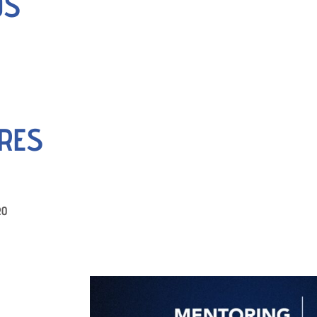
OS
RES
RO