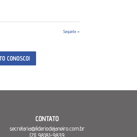
Seguinte »
TO CONOSCO!
CONTATO
secretaria@lideriodejaneiro.
com.br
(21) 98181-9839