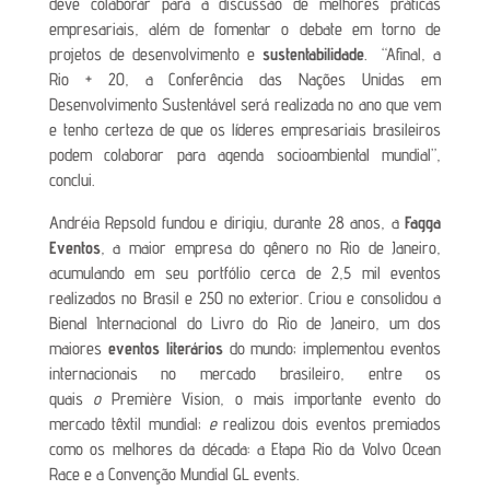
deve colaborar para a discussão de melhores práticas
empresariais, além de fomentar o debate em torno de
projetos de desenvolvimento e
sustentabilidade
. “Afinal, a
Rio + 20, a Conferência das Nações Unidas em
Desenvolvimento Sustentável será realizada no ano que vem
e tenho certeza de que os líderes empresariais brasileiros
podem colaborar para agenda socioambiental mundial”,
conclui.
Andréia Repsold fundou e dirigiu, durante 28 anos, a
Fagga
Eventos
, a maior empresa do gênero no Rio de Janeiro,
acumulando em seu portfólio cerca de 2,5 mil eventos
realizados no Brasil e 250 no exterior. Criou e consolidou a
Bienal Internacional do Livro do Rio de Janeiro, um dos
maiores
eventos literários
do mundo; implementou eventos
internacionais no mercado brasileiro, entre os
quais
o
Première Vision, o mais importante evento do
mercado têxtil mundial;
e
realizou dois eventos premiados
como os melhores da década: a Etapa Rio da Volvo Ocean
Race e a Convenção Mundial GL events.