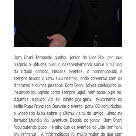
Dom Orani Tempesta ganhou jantar do Lide-Rio, por sua
história e atitudes para o desenvolvimento social e cultural
da cidade carioca. Nesses eventos, o homenageado é
sempre levado a uma sala restrita, onde conversa com os
diretores e outras pessoas. Dom Orani, talvez contagiado ou
inspirado (ou agindo como sempre agiu), nem tocou o pé no,
digamos, espaço Vip: foi direto-pra-geral, exatamente ao
estilo Papa Francisco. Durante o evento, para 100 convidados,
o arcebispo falou sobre a última visita do amigo, ainda na
Jornada Mundial da Juventude. Depois do jantar, Dom Orani
ficou batendo papo – e olha que os eventos do Lide têm hora
pra terminar… A informalidade foi muito maior do que com