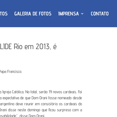
TOS
GALERIA DE FOTOS
IMPRENSA
CONTATO
LIDE Rio em 2013, é
apa Francisco.
greja Católica. No total, serão 19 novos cardeais. Foi
a a expectativa de que Dom Orani fosse nomeado desde
argentino deve reunir em consistório os cardeais do
Orani disse neste domingo que ficou surpreso com a
sabilidade”, disse Dom Orani.