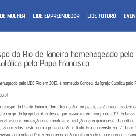
IDE MULHER
LIDE EMPREENDEDOR
LIDE FUTURO
EVEN
spo do Rio de Janeiro homenageado pelo 
tólica pelo Papa Francisco.
enageado pelo LIDE Rio em 2013, é nomeado Cardeal da Igreja Católica pelo P
aulo)
cebispo do Rio de Janeiro, Dom Orani João Tempesta, será criado cardeal da I
este cargo da Igreja Católica desde que assumiu, em março de 2013. Já havi
a atrasou a nomeação que manteve a tradição na arquidiocese. O pontífice 
 anunciados neste domingo receberão o título. Em entrevista ao G1, Dom 
o avisou com antecedência. Foi uma emoção muito grande e uma grande respon