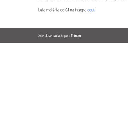
Leia matéria do G1 na íntegra
aqui
.
Site desenvolvido por:
Tríader