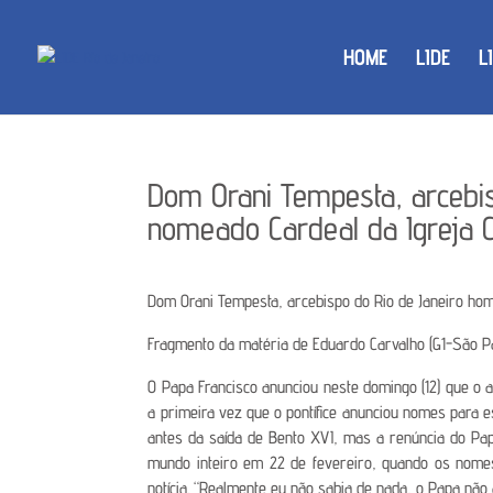
HOME
LIDE
L
Dom Orani Tempesta, arcebi
nomeado Cardeal da Igreja Ca
Dom Orani Tempesta, arcebispo do Rio de Janeiro hom
Fragmento da matéria de Eduardo Carvalho (G1-São P
O Papa Francisco anunciou neste domingo (12) que o ar
a primeira vez que o pontífice anunciou nomes para 
antes da saída de Bento XVI, mas a renúncia do Pap
mundo inteiro em 22 de fevereiro, quando os nomes
notícia. “Realmente eu não sabia de nada, o Papa nã