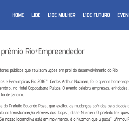
HOME
LIDE
LIDE MULHER
LIDE FUTURO
EVEN
prêmio Rio+Empreendedor
stores públicos que realizam ações em prol do desenvolvimento do Rio
cos e Paralímpicos Rio 2016™, Carlos Arthur Nuzman, foi o grande homenag
dezembro, no Hotel Copacabana Palace. O evento celebra empresas, entidades,
io de Janeiro.
s do Prefeito Eduardo Paes, que exaltou as mudanças sofridas pela cidade 
lo de transformação através dos Jogos”, disse Nuzman. O prefeito fez questã
. Se nossa locomotiva está em movimento, é o Nuzman que a puxa”, afirmou 