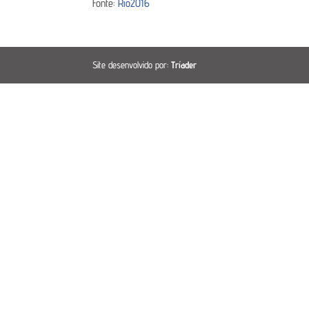
Fonte:
Rio2016
Site desenvolvido por:
Tríader