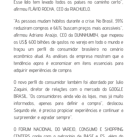
Esse fato tem levado todos os países no caminho certo”,
afirmou FLÁVIO ROCHA, CEO da RIACHUELO.
“As pessoas mudam hábitos durante a crise. No Brasil, 59%
reduziram compras e 66% buscam preços mais acessíveis”,
afirmou Adriano Araújo, CEO da DUNNHUMBY, que mapeou
os US$ 600 bilhões de gastos no varejo em todo o mundo e
traçou um perfil do consumidor brasileiro no cenário
econômico atual. As análises da empresa mostram que a
tendência agora é economizar em itens essenciais para
adquirir experiências de compra.
O novo perfil do consumidor também foi abordado por Julio
Zaguini, diretor de relações com o mercado do GOOGLE
BRASIL. “Os consumidores ainda vão às lojas, mas já muito
informados, apenas para definir a compra”, destacou.
Segundo ele, é preciso propiciar experiências e continuar a
surpreender e agradar sempre”.
O FORUM NACIONAL DO VAREJO, CONSUMO E SHOPPING
CENTERS conta com o patrocínio da BASF e FS, além do