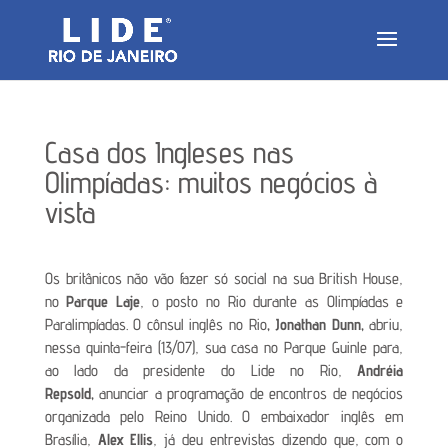
Casa dos Ingleses nas
Olimpíadas: muitos negócios à
vista
Os britânicos não vão fazer só social na sua British House,
no
Parque Laje
, o posto no Rio durante as Olimpíadas e
Paralimpíadas. O cônsul inglês no Rio
, Jonathan Dunn,
abriu,
nessa quinta-feira (13/07), sua casa no Parque Guinle para,
ao lado da presidente do Lide no Rio,
Andréia
Repsold,
anunciar a programação de encontros de negócios
organizada pelo Reino Unido. O embaixador inglês em
Brasília,
Alex Ellis
, já deu entrevistas dizendo que, com o