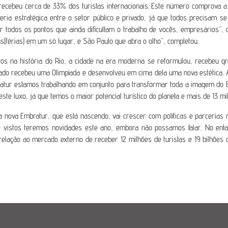
recebeu cerca de 33% dos turistas internacionais. Este número comprova a i
ia estratégica entre o setor público e privado, já que todos precisam se
 todos os pontos que ainda dificultam o trabalho de vocês, empresários”, d
s(férias) em um só lugar, e São Paulo que abra o olho”, completou.
tos na história do Rio, a cidade na era moderna se reformulou, recebeu gr
stado recebeu uma Olimpíada e desenvolveu em cima dela uma nova estética. A
mbratur estamos trabalhando em conjunto para transformar toda a imagem do B
te luxo, já que temos o maior potencial turístico do planeta e mais de 13 
a nova Embratur, que está nascendo, vai crescer com políticas e parcerias
 de vistos teremos novidades este ano, embora não possamos falar. No ent
ação ao mercado externo de receber 12 milhões de turistas e 19 bilhões d