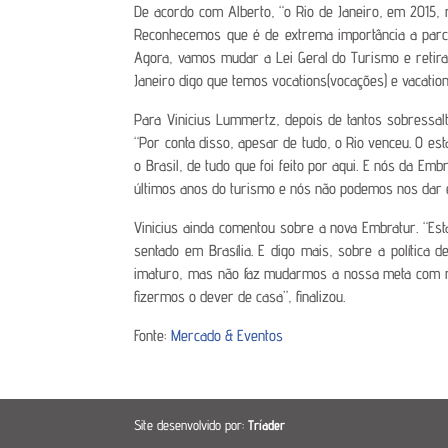
De acordo com Alberto, “o Rio de Janeiro, em 2015, 
Reconhecemos que é de extrema importância a parcer
Agora, vamos mudar a Lei Geral do Turismo e retirar
Janeiro digo que temos vocations(vocações) e vacation
Para Vinicius Lummertz, depois de tantos sobressal
“Por conta disso, apesar de tudo, o Rio venceu. O e
o Brasil, de tudo que foi feito por aqui. E nós da E
últimos anos do turismo e nós não podemos nos dar es
Vinicius ainda comentou sobre a nova Embratur. “Est
sentado em Brasília. E digo mais, sobre a política
imaturo, mas não faz mudarmos a nossa meta com rel
fizermos o dever de casa”, finalizou.
Fonte:
Mercado & Eventos
Site desenvolvido por:
Tríader