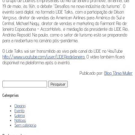
O Grupo de Líderes Empresariais do Rio de Janeiro promove, amanhã, dia
19 de maio, às 16h, o debate “Desafios na nova indústria do turismo”. O
evento será digital, no formato LIDE Talks, com a participação de Dilson
Verçosa, diretor de vendas da American Airlines para América do Sul e
Central, Michael Nagy, diretor de vendas e marketing do Fairmont Rio de
Janeiro Copacabana – AccorHotels, e mediação da presidente do LIDE Rio,
Andréia Repsold. Na pauta, como o setor de turismo está se preparando
para a reabertura no cenário pós-pandemia.
O Lide Talks vai ser transmitido ao vivo pelo canal do LIDE no YouTube
http://www.youtube.com/user/LIDERiodeJaneiro.
O vídeo também ficará
disponível na plataforma após o evento.
Publicado por:
Blog Tânia Muller
Pesquisar
por:
Categorias
Clipping
Evento
Galeria
Notícias
Sem categoria