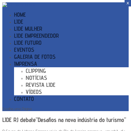
X
X
X
HOME
LIDE
LIDE MULHER
LIDE EMPREENDEDOR
LIDE FUTURO
EVENTOS
GALERIA DE FOTOS
IMPRENSA
CLIPPING
NOTÍCIAS
REVISTA LIDE
VÍDEOS
CONTATO
Escolha uma Página
LIDE RJ debate”Desafios na nova indústria do turismo”