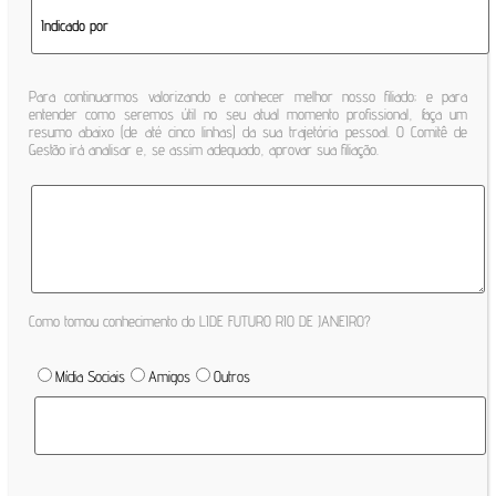
Para continuarmos valorizando e conhecer melhor nosso filiado; e para
entender como seremos útil no seu atual momento profissional, faça um
resumo abaixo (de até cinco linhas) da sua trajetória pessoal. O Comitê de
Gestão irá analisar e, se assim adequado, aprovar sua filiação.
Como tomou conhecimento do LIDE FUTURO RIO DE JANEIRO?
Mídia Sociais
Amigos
Outros