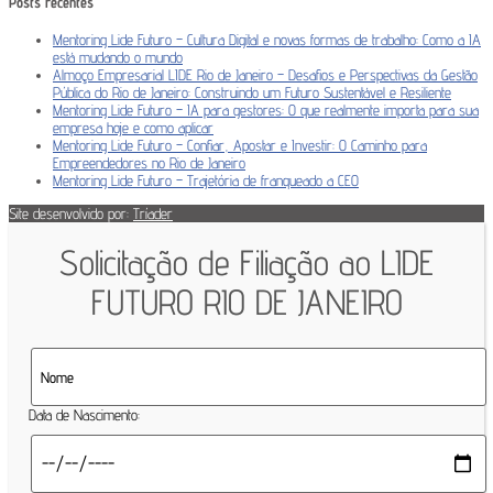
Posts recentes
Mentoring Lide Futuro – Cultura Digital e novas formas de trabalho: Como a IA
está mudando o mundo
Almoço Empresarial LIDE Rio de Janeiro – Desafios e Perspectivas da Gestão
Pública do Rio de Janeiro: Construindo um Futuro Sustentável e Resiliente
Mentoring Lide Futuro – IA para gestores: O que realmente importa para sua
empresa hoje e como aplicar
Mentoring Lide Futuro – Confiar, Apostar e Investir: O Caminho para
Empreendedores no Rio de Janeiro
Mentoring Lide Futuro – Trajetória de franqueado a CEO
Site desenvolvido por:
Tríader
Solicitação de Filiação ao LIDE
FUTURO RIO DE JANEIRO
Data de Nascimento: