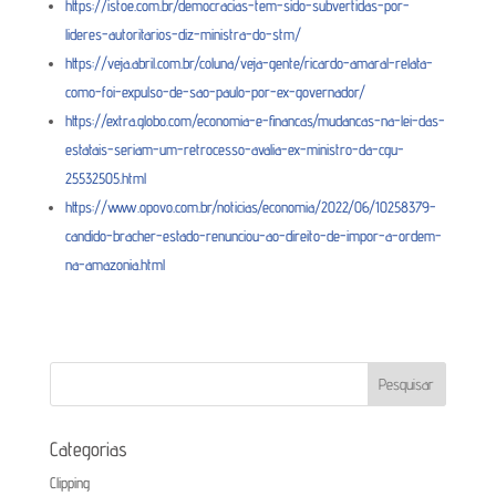
https://istoe.com.br/democracias-tem-sido-subvertidas-por-
lideres-autoritarios-diz-ministra-do-stm/
https://veja.abril.com.br/coluna/veja-gente/ricardo-amaral-relata-
como-foi-expulso-de-sao-paulo-por-ex-governador/
https://extra.globo.com/economia-e-financas/mudancas-na-lei-das-
estatais-seriam-um-retrocesso-avalia-ex-ministro-da-cgu-
25532505.html
https://www.opovo.com.br/noticias/economia/2022/06/10258379-
candido-bracher-estado-renunciou-ao-direito-de-impor-a-ordem-
na-amazonia.html
Categorias
Clipping