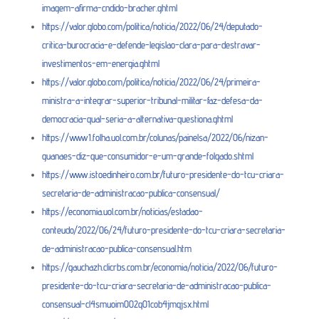
imagem-afirma-cndido-bracher.ghtml
https://valor.globo.com/politica/noticia/2022/06/24/deputado-
critica-burocracia-e-defende-legislao-clara-para-destravar-
investimentos-em-energia.ghtml
https://valor.globo.com/politica/noticia/2022/06/24/primeira-
ministra-a-integrar-superior-tribunal-militar-faz-defesa-da-
democracia-qual-seria-a-alternativa-questiona.ghtml
https://www1.folha.uol.com.br/colunas/painelsa/2022/06/nizan-
guanaes-diz-que-consumidor-e-um-grande-folgado.shtml
https://www.istoedinheiro.com.br/futuro-presidente-do-tcu-criara-
secretaria-de-administracao-publica-consensual/
https://economia.uol.com.br/noticias/estadao-
conteudo/2022/06/24/futuro-presidente-do-tcu-criara-secretaria-
de-administracao-publica-consensual.htm
https://gauchazh.clicrbs.com.br/economia/noticia/2022/06/futuro-
presidente-do-tcu-criara-secretaria-de-administracao-publica-
consensual-cl4smuoim002q01cob4jmqjsx.html