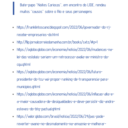
Bate-papo “Noites Cariocas”, em encontro do LIDE, rendeu
muitos “causos” sobre o Rio e seus personagens
https://franklintoscano.blogspot.com/2022/06/governador-do-rj-
recebe-empresarios-do.html
http://flip.jornalcorreiodamanha.com.br/books/sxtz/#p=1
https://oglobo.globo.com/economia/noticia/2022/06/mudancas-na-
lei-das-estatais-seriam-um-retrocesso-avalia-ex-ministro-da-
cgu.ghtml
https://oglobo.globo.com/economia/noticia/2022/06/futuro-
presidente-do-tcu-vai-propor-ranking-de-transparencia-para-
municipios.ghtml
https://oglobo.globo.com/economia/noticia/2022/06/inflacao-alta-e-
a-maior-causadora-de-desigualdades-e-deve-persistir-diz-andre-
esteves-do-btg-pactual.ghtml
https://valor.globo.com/brasil/noticia/2022/06/24/pas-pode-
reverter-avano-no-desmatamento-na-amaznia-e-melhorar-