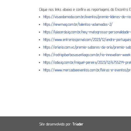
Clique nos links abaixo e confira as reportagens do Encont
https://visaodamoda.com.br/eventos/premio-lideres-do-r
https://newmag.com.br/talentos-aclamados-2/
https://lulacerda.ig.com.br/ney-matogrosso-personalida
https://www.entreriosjornal.com/2023/12/andre-portugues
https://orlario.com.vc/premio-sabores-da-orla/premio-sa
https://rodrigobarbosasantiago.com.br/rio-innovation-wee
https://odia.ig.com.br/miguel-pereira/2023/12/6755214-pr
https://www.mercadoeeventos.com.br/feiras-e-eventos/p
Site desenvolvido por:
Tríader