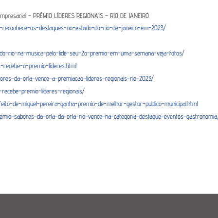
ro Empresarial – PRÊMIO LÍDERES REGIONAIS – RIO DE JANEIRO
io-reconhece-os-destaques-no-estado-do-rio-de-janeiro-em-2023/
de-do-rio-na-musica-pelo-lide-seu-2o-premio-em-uma-semana-veja-fotos/
-recebe-o-premio-lideres.html
bores-da-orla-vence-a-premiacao-lideres-regionais-rio-2023/
k-recebe-premio-lideres-regionais/
efeito-de-miguel-pereira-ganha-premio-de-melhor-gestor-publico-municipal.html
remio-sabores-da-orla-da-orla-rio-vence-na-categoria-destaque-eventos-gastronomia