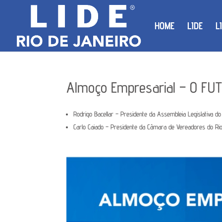
HOME
LIDE
L
Almoço Empresarial – O FU
Rodrigo Bacellar – Presidente da Assembleia Legislativa do
Carlo Caiado – Presidente da Câmara de Vereadores do Rio