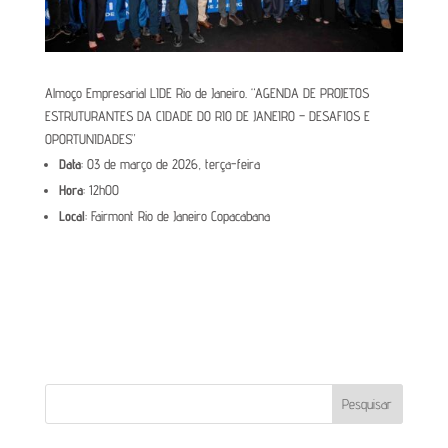
Almoço Empresarial LIDE Rio de Janeiro. “AGENDA DE PROJETOS
ESTRUTURANTES DA CIDADE DO RIO DE JANEIRO – DESAFIOS E
OPORTUNIDADES”
Data
: 03 de março de 2026, terça-feira
Hora
: 12h00
Local
: Fairmont Rio de Janeiro Copacabana