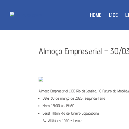
HOME
LIDE
L
Almoço Empresarial – 30/0
Almoço Empresarial LIDE Rio de Janeiro.
“O Futuro da Mobilid
Data
:
30 de março
de 2026,
segunda-feira
Hora
:
12h00 às 14h30
Local
: Hilton Rio de Janeiro Copacabana
Av. Atlântica, 1020 – Leme