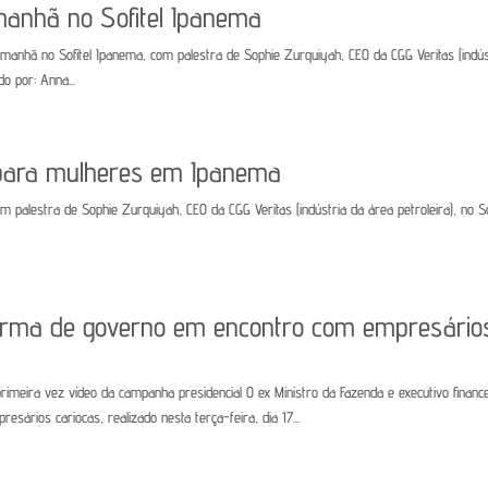
 manhã no Sofitel Ipanema
a manhã no Sofitel Ipanema, com palestra de Sophie Zurquiyah, CEO da CGG Veritas (indús
do por: Anna...
 para mulheres em Ipanema
 palestra de Sophie Zurquiyah, CEO da CGG Veritas (indústria da área petroleira), no So
aforma de governo em encontro com empresário
primeira vez vídeo da campanha presidencial O ex Ministro da Fazenda e executivo financ
sários cariocas, realizado nesta terça-feira, dia 17...