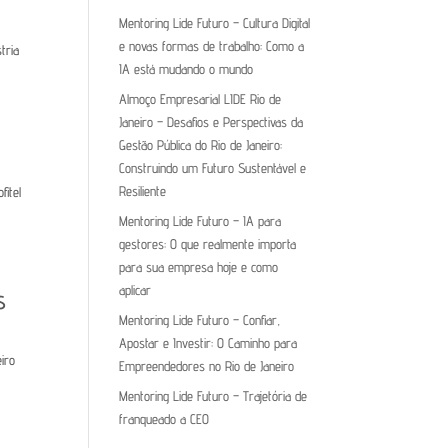
Mentoring Lide Futuro – Cultura Digital
e novas formas de trabalho: Como a
tria
IA está mudando o mundo
Almoço Empresarial LIDE Rio de
Janeiro – Desafios e Perspectivas da
Gestão Pública do Rio de Janeiro:
Construindo um Futuro Sustentável e
Resiliente
fitel
Mentoring Lide Futuro – IA para
gestores: O que realmente importa
para sua empresa hoje e como
aplicar
s
Mentoring Lide Futuro – Confiar,
Apostar e Investir: O Caminho para
eiro
Empreendedores no Rio de Janeiro
Mentoring Lide Futuro – Trajetória de
franqueado a CEO